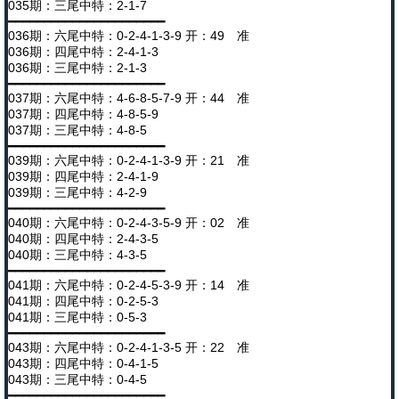
035期：三尾中特：2-1-7
━━━━━━━━━━━━━━━━━━━━━━
036期：六尾中特：0-2-4-1-3-9 开：49 准
036期：四尾中特：2-4-1-3
036期：三尾中特：2-1-3
━━━━━━━━━━━━━━━━━━━━━━
037期：六尾中特：4-6-8-5-7-9 开：44 准
037期：四尾中特：4-8-5-9
037期：三尾中特：4-8-5
━━━━━━━━━━━━━━━━━━━━━━
039期：六尾中特：0-2-4-1-3-9 开：21 准
039期：四尾中特：2-4-1-9
039期：三尾中特：4-2-9
━━━━━━━━━━━━━━━━━━━━━━
040期：六尾中特：0-2-4-3-5-9 开：02 准
040期：四尾中特：2-4-3-5
040期：三尾中特：4-3-5
━━━━━━━━━━━━━━━━━━━━━━
041期：六尾中特：0-2-4-5-3-9 开：14 准
041期：四尾中特：0-2-5-3
041期：三尾中特：0-5-3
━━━━━━━━━━━━━━━━━━━━━━
043期：六尾中特：0-2-4-1-3-5 开：22 准
043期：四尾中特：0-4-1-5
043期：三尾中特：0-4-5
━━━━━━━━━━━━━━━━━━━━━━