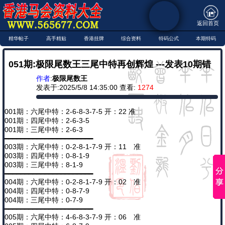
返回首页
精华帖子
高手精贴
香港挂牌
综合资料
特码公式
本期特码
051期:极限尾数王三尾中特再创辉煌 ---发表10期错
作者
:
极限尾数王
一
发表于:2025/5/8 14:35:00 查看:
1274
001期：六尾中特：2-6-8-3-7-5 开：22 准
001期：四尾中特：2-6-3-5
001期：三尾中特：2-6-3
━━━━━━━━━━━━━━━━━━━━━━
003期：六尾中特：0-2-8-1-7-9 开：11 准
003期：四尾中特：0-8-1-9
003期：三尾中特：8-1-9
━━━━━━━━━━━━━━━━━━━━━━
004期：六尾中特：0-2-8-1-7-9 开：02 准
004期：四尾中特：0-8-7-9
004期：三尾中特：0-7-9
━━━━━━━━━━━━━━━━━━━━━━
005期：六尾中特：4-6-8-3-7-9 开：06 准