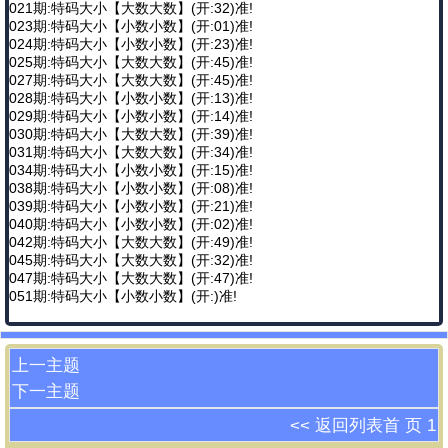
021期:特码大小【大数大数】(开:32)准!
023期:特码大小【小数小数】(开:01)准!
024期:特码大小【小数小数】(开:23)准!
025期:特码大小【大数大数】(开:45)准!
027期:特码大小【大数大数】(开:45)准!
028期:特码大小【小数小数】(开:13)准!
029期:特码大小【小数小数】(开:14)准!
030期:特码大小【大数大数】(开:39)准!
031期:特码大小【大数大数】(开:34)准!
034期:特码大小【小数小数】(开:15)准!
038期:特码大小【小数小数】(开:08)准!
039期:特码大小【小数小数】(开:21)准!
040期:特码大小【小数小数】(开:02)准!
042期:特码大小【大数大数】(开:49)准!
045期:特码大小【大数大数】(开:32)准!
047期:特码大小【大数大数】(开:47)准!
051期:特码大小【小数小数】(开:)准!
上一主题
下一主题
<< 返回列表
首 页
1