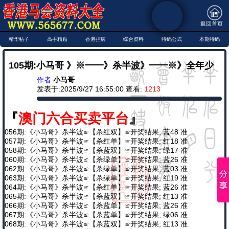
返回首页
精华帖子
高手精贴
香港挂牌
综合资料
特码公式
本期特码
105期:小马哥 》※━━》杀半波》━━※》全年少
作者
:
小马哥
错期期免费公开大验证资料！
发表于:2025/9/27 16:55:00 查看:
1213
『
澳门六合买卖平台
』
056期:《小马哥》杀半波≌【杀红双】≌开奖结果; 蓝48 准
057期:《小马哥》杀半波≌【杀红单】≌开奖结果; 红18 准
058期:《小马哥》杀半波≌【杀蓝双】≌开奖结果; 绿17 准
060期:《小马哥》杀半波≌【杀绿单】≌开奖结果; 蓝26 准
062期:《小马哥》杀半波≌【杀绿单】≌开奖结果; 蓝03 准
063期:《小马哥》杀半波≌【杀绿单】≌开奖结果; 红19 准
064期:《小马哥》杀半波≌【杀红单】≌开奖结果; 蓝26 准
065期:《小马哥》杀半波≌【杀蓝双】≌开奖结果; 红13 准
066期:《小马哥》杀半波≌【杀蓝单】≌开奖结果; 蓝26 准
067期:《小马哥》杀半波≌【杀蓝单】≌开奖结果; 绿06 准
068期:《小马哥》杀半波≌【杀蓝双】≌开奖结果; 红13 准