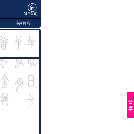
返回首页
本期特码