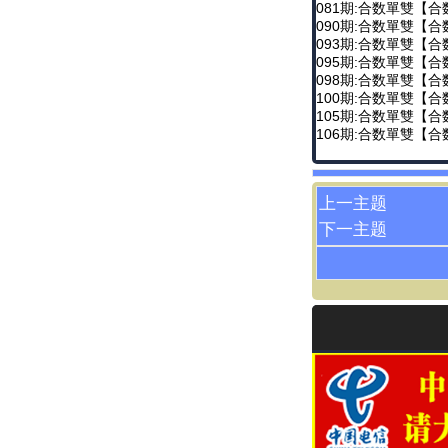
081期:合数單雙【合数
090期:合数單雙【合数
093期:合数單雙【合数
095期:合数單雙【合数
098期:合数單雙【合数
100期:合数單雙【合数
105期:合数單雙【合数
106期:合数單雙【合数
上一主题
下一主题