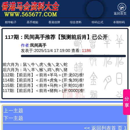
返回首页
精华帖子
高手精贴
香港挂牌
综合资料
特码公式
本期特码
117期：民间高手推荐【预测前后肖】已公开
作者
:
民间高手
发表于:2025/11/4 17:19:00 查看:
1186
前六肖为：鼠＼牛＼虎＼兔＼龙＼蛇
后六肖为：马＼羊＼猴＼鸡＼狗＼猪
112期:【前后肖】＜前肖+羊马＞(开:龙02)准!
114期:【前后肖】＜后肖+虎兔＞(开:兔39)准!
115期:【前后肖】＜前肖+马狗＞(开:蛇01)准!
117期:【前后肖】＜前肖+猪狗＞(开:0000)准!
上一主题
下一主题
<< 返回列表
首 页
1