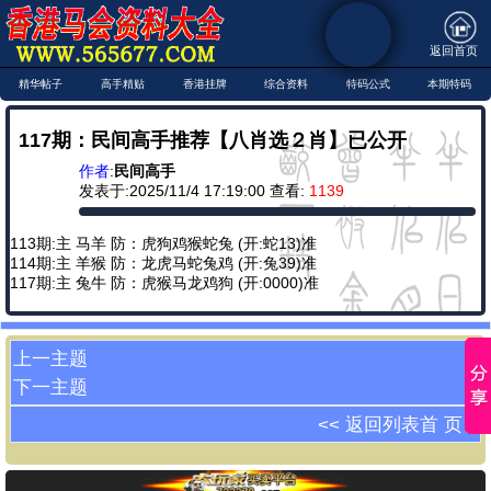
返回首页
精华帖子
高手精贴
香港挂牌
综合资料
特码公式
本期特码
117期：民间高手推荐【八肖选２肖】已公开
作者
:
民间高手
发表于:2025/11/4 17:19:00 查看:
1139
113期:主 马羊 防：虎狗鸡猴蛇兔 (开:蛇13)准
114期:主 羊猴 防：龙虎马蛇兔鸡 (开:兔39)准
117期:主 兔牛 防：虎猴马龙鸡狗 (开:0000)准
上一主题
下一主题
<< 返回列表
首 页
1