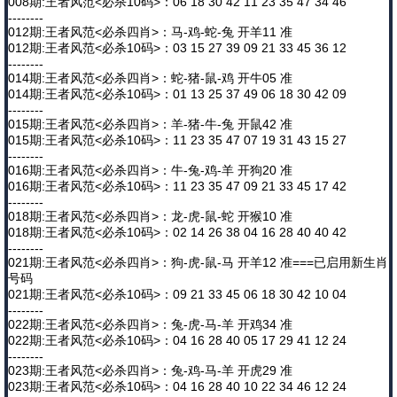
008期:王者风范<必杀10码>：06 18 30 42 11 23 35 47 34 46
--------
012期:王者风范<必杀四肖>：马-鸡-蛇-兔 开羊11 准
012期:王者风范<必杀10码>：03 15 27 39 09 21 33 45 36 12
--------
014期:王者风范<必杀四肖>：蛇-猪-鼠-鸡 开牛05 准
014期:王者风范<必杀10码>：01 13 25 37 49 06 18 30 42 09
--------
015期:王者风范<必杀四肖>：羊-猪-牛-兔 开鼠42 准
015期:王者风范<必杀10码>：11 23 35 47 07 19 31 43 15 27
--------
016期:王者风范<必杀四肖>：牛-兔-鸡-羊 开狗20 准
016期:王者风范<必杀10码>：11 23 35 47 09 21 33 45 17 42
--------
018期:王者风范<必杀四肖>：龙-虎-鼠-蛇 开猴10 准
018期:王者风范<必杀10码>：02 14 26 38 04 16 28 40 40 42
--------
021期:王者风范<必杀四肖>：狗-虎-鼠-马 开羊12 准===已启用新生肖
号码
021期:王者风范<必杀10码>：09 21 33 45 06 18 30 42 10 04
--------
022期:王者风范<必杀四肖>：兔-虎-马-羊 开鸡34 准
022期:王者风范<必杀10码>：04 16 28 40 05 17 29 41 12 24
--------
023期:王者风范<必杀四肖>：兔-鸡-马-羊 开虎29 准
023期:王者风范<必杀10码>：04 16 28 40 10 22 34 46 12 24