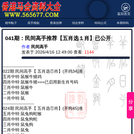
返回首页
精华帖子
高手精贴
香港挂牌
综合资料
特码公式
本期特码
041期：民间高手推荐【五肖选１肖】已公开
作者
:
民间高手
发表于:2026/4/16 12:49:00 查看:
1144
---------------------
022期:民间高手【 五肖选①肖】(开鸡34)准
五肖中特:鼠猴牛猪鸡
四肖中特:鼠猴牛猪===已启用新生肖号码
三肖中特:鼠猴牛
二肖中特:鼠猴
一肖中特:鼠
---------------------
024期:民间高手【 五肖选①肖】(开狗45)准
五肖中特:鼠兔狗蛇猴
四肖中特:鼠兔狗蛇
三肖中特:鼠兔狗
二肖中特:鼠兔