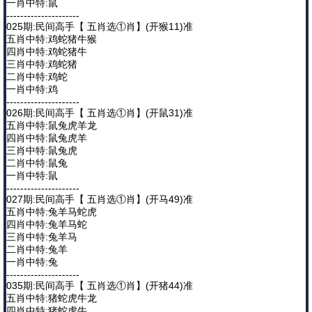
一肖中特:鼠
---------------------
025期:民间高手【 五肖选①肖】(开猴11)准
五肖中特:鸡蛇猪牛猴
四肖中特:鸡蛇猪牛
三肖中特:鸡蛇猪
二肖中特:鸡蛇
一肖中特:鸡
---------------------
026期:民间高手【 五肖选①肖】(开鼠31)准
五肖中特:鼠兔虎羊龙
四肖中特:鼠兔虎羊
三肖中特:鼠兔虎
二肖中特:鼠兔
一肖中特:鼠
---------------------
027期:民间高手【 五肖选①肖】(开马49)准
五肖中特:兔羊马蛇虎
四肖中特:兔羊马蛇
三肖中特:兔羊马
二肖中特:兔羊
一肖中特:兔
---------------------
035期:民间高手【 五肖选①肖】(开猪44)准
五肖中特:猪蛇虎牛龙
四肖中特:猪蛇虎牛