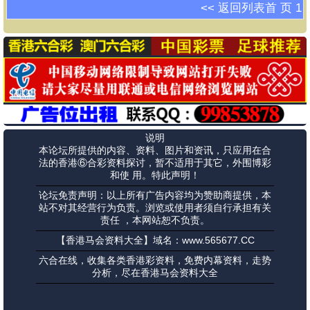
<< 返回列表
首 页
1
说明
本论坛所提供的内容、资料、图片和资讯，只应用在合
法的香港⑥合彩资料探讨，暂不适用于其它，外围博彩
和使 用。特此声明！
论坛免责声明：以上所有广告内容均为赞助商提供，本
站不对其经营行为负责。浏览或使用者须自行承担有关
责任 ，本网站恕不负责。
【香港马会资料大全】域名：www.565677.CC
六合在线，收集各类香港彩资料，免费内幕资料，走势
分析，尽在香港马会资料大全