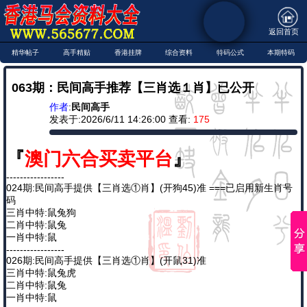
返回首页
精华帖子
高手精贴
香港挂牌
综合资料
特码公式
本期特码
063期：民间高手推荐【三肖选１肖】已公开
作者
:
民间高手
发表于:2026/6/11 14:26:00 查看:
175
『
澳门六合买卖平台
』
-----------------
024期:民间高手提供【三肖选①肖】(开狗45)准 ===已启用新生肖号
码
三肖中特:鼠兔狗
二肖中特:鼠兔
一肖中特:鼠
-----------------
026期:民间高手提供【三肖选①肖】(开鼠31)准
三肖中特:鼠兔虎
二肖中特:鼠兔
一肖中特:鼠