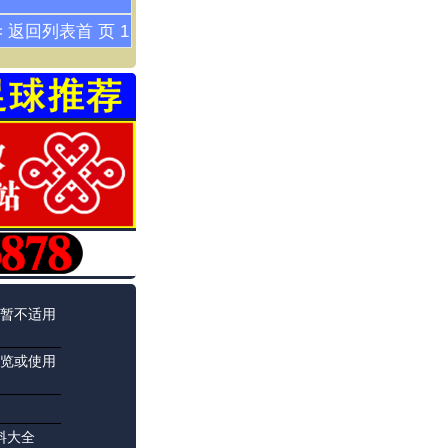
< 返回列表
首 页
1
暂不适用
览或使用
料大全