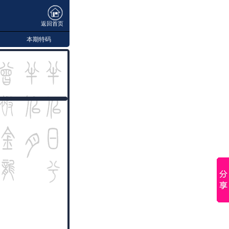
返回首页
本期特码