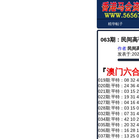
精华帖子
063期：民间
作者
:
民间
发表于:2026
『
澳门六
019期:平特：08 32 44
020期:平特：24 36 48
021期:平特：03 15 27
022期:平特：19 31 43
027期:平特：04 16 40
028期:平特：03 15 05
032期:平特：07 31 43
034期:平特：42 10 22
035期:平特：20 32 44
036期:平特：16 28 14
037期:平特：13 25 02