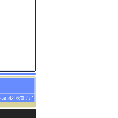
< 返回列表
首 页
1