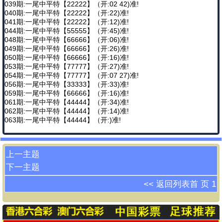
039期:一尾中平特【22222】（开:02 42)准!
040期:一尾中平特【22222】（开:22)准!
041期:一尾中平特【22222】（开:12)准!
044期:一尾中平特【55555】（开:45)准!
048期:一尾中平特【66666】（开:06)准!
049期:一尾中平特【66666】（开:26)准!
050期:一尾中平特【66666】（开:16)准!
053期:一尾中平特【77777】（开:27)准!
054期:一尾中平特【77777】（开:07 27)准!
056期:一尾中平特【33333】（开:33)准!
059期:一尾中平特【66666】（开:16)准!
061期:一尾中平特【44444】（开:34)准!
062期:一尾中平特【44444】（开:14)准!
063期:一尾中平特【44444】（开:)准!
上一主题
下一主题
<< 返回列表
首 页
1