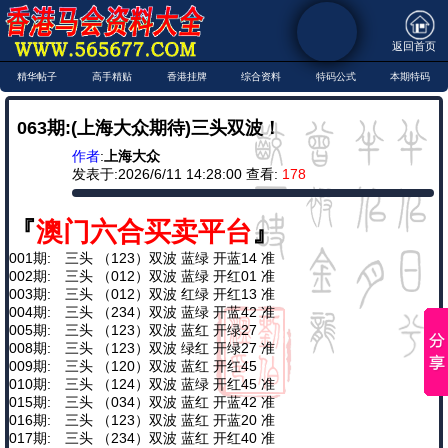
返回首页
精华帖子
高手精贴
香港挂牌
综合资料
特码公式
本期特码
063期:(上海大众期待)三头双波！
作者
:
上海大众
发表于:2026/6/11 14:28:00 查看:
178
『
澳门六合买卖平台
』
001期: 三头 （123）双波 蓝绿 开蓝14 准
002期: 三头 （012）双波 蓝绿 开红01 准
003期: 三头 （012）双波 红绿 开红13 准
004期: 三头 （234）双波 蓝绿 开蓝42 准
005期: 三头 （123）双波 蓝红 开绿27
008期: 三头 （123）双波 绿红 开绿27 准
009期: 三头 （120）双波 蓝红 开红45
010期: 三头 （124）双波 蓝绿 开红45 准
015期: 三头 （034）双波 蓝红 开蓝42 准
016期: 三头 （123）双波 蓝红 开蓝20 准
017期: 三头 （234）双波 蓝红 开红40 准