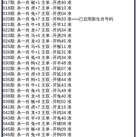
017期: 杀一肖 猴+1 主单 -开虎40 准
018期: 杀一肖 虎+7 主单 -开猴10 准
019期: 杀一肖 兔+7 主双 -开虎04 准
020期: 杀一肖 兔+7 主双 -开狗33 准===已启用新生肖号码
021期: 杀一肖 牛+9 主双 -开羊12 准
022期: 杀一肖 龙+7 主双 -开鸡34 准
023期: 杀一肖 马+0 主单 -开虎29 准
024期: 杀一肖 龙+0 主单 -开狗45 准
025期: 杀一肖 马+5 主双 -开猴11 准
026期: 杀一肖 牛+1 主双 -开鼠31 准
028期: 杀一肖 兔+9 主单 -开鸡34 准
030期: 杀一肖 狗+2 主单 -开羊48 准
032期: 杀一肖 狗+5 主双 -开鼠07 准
034期: 杀一肖 虎+9 主双 -开鼠19 准
035期: 杀一肖 狗+1 主双 -开猪44 准
036期: 杀一肖 牛+1 主双 -开鼠43 准
037期: 杀一肖 兔+5 主双 -开马49 准
038期: 杀一肖 龙+8 主双 -开兔40 准
039期: 杀一肖 猴+8 主双 -开蛇02 准
041期: 杀一肖 虎+7 主双 -开龙15 准
042期: 杀一肖 龙+3 主双 -开鸡34 准
043期: 杀一肖 羊+9 主单 -开兔40 准
044期: 杀一肖 兔+9 主单 -开猪08 准
045期: 杀一肖 猴+8 主单 -开狗09 准
046期: 杀一肖 兔+8 主单 -开狗09 准