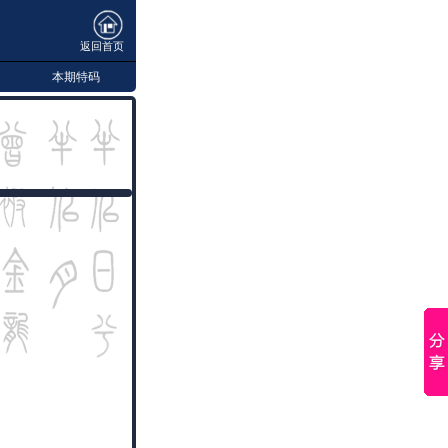
返回首页
本期特码