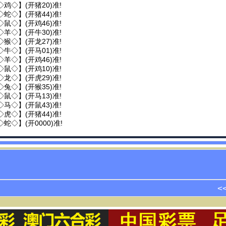
◇鸡◇】(开猪20)准!
◇蛇◇】(开猪44)准!
◇鼠◇】(开鸡46)准!
◇羊◇】(开牛30)准!
◇猴◇】(开龙27)准!
◇牛◇】(开马01)准!
◇羊◇】(开鸡46)准!
◇鼠◇】(开鸡10)准!
◇龙◇】(开虎29)准!
◇兔◇】(开猴35)准!
◇鼠◇】(开马13)准!
◇马◇】(开鼠43)准!
◇虎◇】(开猪44)准!
蛇◇】(开0000)准!
<