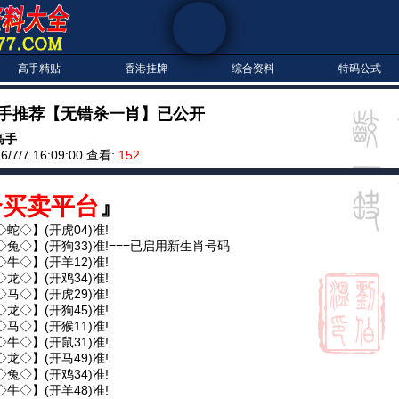
高手精贴
香港挂牌
综合资料
特码公式
高手推荐【无错杀一肖】已公开
高手
/7/7 16:09:00 查看:
152
合买卖平台
』
◇蛇◇】(开虎04)准!
◇兔◇】(开狗33)准!===已启用新生肖号码
◇牛◇】(开羊12)准!
◇龙◇】(开鸡34)准!
◇马◇】(开虎29)准!
◇龙◇】(开狗45)准!
◇马◇】(开猴11)准!
◇牛◇】(开鼠31)准!
◇龙◇】(开马49)准!
◇兔◇】(开鸡34)准!
◇牛◇】(开羊48)准!