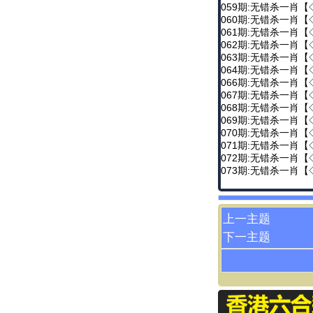
059期:无错杀一肖【
060期:无错杀一肖【
061期:无错杀一肖【
062期:无错杀一肖【
063期:无错杀一肖【
064期:无错杀一肖【
066期:无错杀一肖【
067期:无错杀一肖【
068期:无错杀一肖【
069期:无错杀一肖【
070期:无错杀一肖【
071期:无错杀一肖【
072期:无错杀一肖【
073期:无错杀一肖【◇
上一主题
下一主题