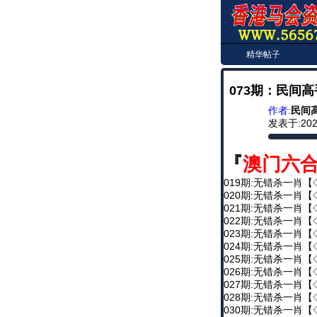
精华帖子
073期：民间
作者
:
民间
发表于:2026
『
澳门六
019期:无错杀一肖【
020期:无错杀一肖【
021期:无错杀一肖【
022期:无错杀一肖【
023期:无错杀一肖【
024期:无错杀一肖【
025期:无错杀一肖【
026期:无错杀一肖【
027期:无错杀一肖【
028期:无错杀一肖【
030期:无错杀一肖【