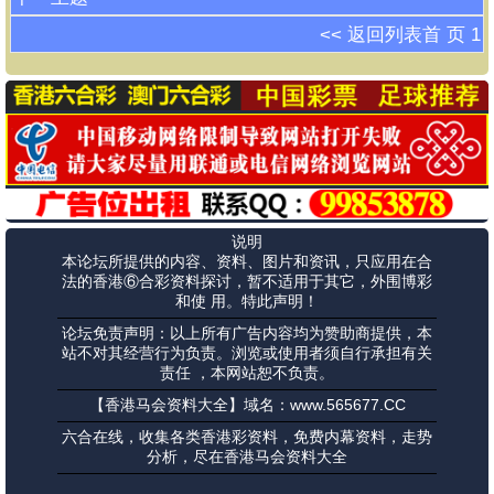
<< 返回列表
首 页
1
说明
本论坛所提供的内容、资料、图片和资讯，只应用在合
法的香港⑥合彩资料探讨，暂不适用于其它，外围博彩
和使 用。特此声明！
论坛免责声明：以上所有广告内容均为赞助商提供，本
站不对其经营行为负责。浏览或使用者须自行承担有关
责任 ，本网站恕不负责。
【香港马会资料大全】域名：www.565677.CC
六合在线，收集各类香港彩资料，免费内幕资料，走势
分析，尽在香港马会资料大全