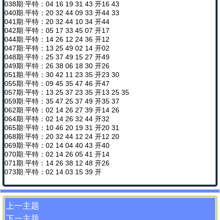
038期:平特：04 16 19 31 43 开16 43
040期:平特：20 32 44 09 33 开44 33
041期:平特：20 32 44 10 34 开44
042期:平特：05 17 33 45 07 开17
044期:平特：14 26 12 24 36 开12
047期:平特：13 25 49 02 14 开02
048期:平特：25 37 49 15 27 开49
049期:平特：26 38 06 18 30 开26
051期:平特：30 42 11 23 35 开23 30
055期:平特：09 45 35 47 46 开47
057期:平特：13 25 37 23 35 开13 25 35
059期:平特：35 47 25 37 49 开35 37
062期:平特：02 14 26 27 39 开14 26
064期:平特：02 14 26 32 44 开32
065期:平特：10 46 20 19 31 开20 31
068期:平特：20 32 44 12 24 开12 20
069期:平特：02 14 04 40 43 开40
070期:平特：02 14 26 05 41 开14
071期:平特：14 26 38 12 48 开26
073期:平特：02 14 03 15 39 开
上一主题
下一主题