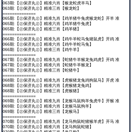
063期:【㊣保济丸㊣】精准六肖【猴龙蛇虎羊马】
063期:【㊣保济丸㊣】精准三肖【猴龙蛇】
==============
065期:【㊣保济丸㊣】精准九肖【鸡羊猪牛兔虎猴龙蛇】开羊 准
065期:【㊣保济丸㊣】精准六肖【鸡羊猪牛兔虎】
065期:【㊣保济丸㊣】精准三肖【鸡羊猪】
==============
066期:【㊣保济丸㊣】精准九肖【鸡牛羊蛇马兔猪鼠虎】开鸡 准
066期:【㊣保济丸㊣】精准六肖【鸡牛羊蛇马兔】
066期:【㊣保济丸㊣】精准三肖【鸡牛羊】
==============
067期:【㊣保济丸㊣】精准九肖【蛇猪牛羊猴龙兔鸡虎】开鸡 准
067期:【㊣保济丸㊣】精准六肖【蛇猪牛羊猴龙】
067期:【㊣保济丸㊣】精准三肖【蛇猪牛】
==============
068期:【㊣保济丸㊣】精准九肖【虎猴猪龙兔鸡狗鼠马】开虎 准
068期:【㊣保济丸㊣】精准六肖【虎猴猪龙兔鸡】
068期:【㊣保济丸㊣】精准三肖【虎猴猪】
==============
069期:【㊣保济丸㊣】精准九肖【龙猴马鼠狗羊兔虎牛】开猴 准
069期:【㊣保济丸㊣】精准六肖【龙猴马鼠狗羊】
069期:【㊣保济丸㊣】精准三肖【龙猴马】
==============
070期:【㊣保济丸㊣】精准九肖【龙马狗鼠蛇猪猴羊虎】开马 准
070期:【㊣保济丸㊣】精准六肖【龙马狗鼠蛇猪】