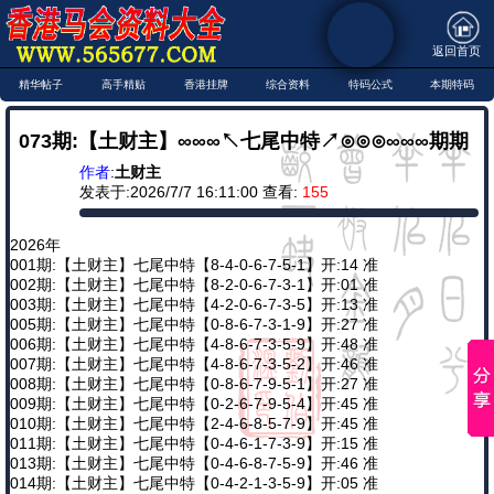
返回首页
精华帖子
高手精贴
香港挂牌
综合资料
特码公式
本期特码
073期:【土财主】∞∞∞↖七尾中特↗⊙⊙⊙∞∞∞期期
作者
:
土财主
免费公开，中奖为你准备！
发表于:2026/7/7 16:11:00 查看:
155
2026年
001期:【土财主】七尾中特【8-4-0-6-7-5-1】开:14 准
002期:【土财主】七尾中特【8-2-0-6-7-3-1】开:01 准
003期:【土财主】七尾中特【4-2-0-6-7-3-5】开:13 准
005期:【土财主】七尾中特【0-8-6-7-3-1-9】开:27 准
006期:【土财主】七尾中特【4-8-6-7-3-5-9】开:48 准
007期:【土财主】七尾中特【4-8-6-7-3-5-2】开:46 准
008期:【土财主】七尾中特【0-8-6-7-9-5-1】开:27 准
009期:【土财主】七尾中特【0-2-6-7-9-5-4】开:45 准
010期:【土财主】七尾中特【2-4-6-8-5-7-9】开:45 准
011期:【土财主】七尾中特【0-4-6-1-7-3-9】开:15 准
013期:【土财主】七尾中特【0-4-6-8-7-5-9】开:46 准
014期:【土财主】七尾中特【0-4-2-1-3-5-9】开:05 准