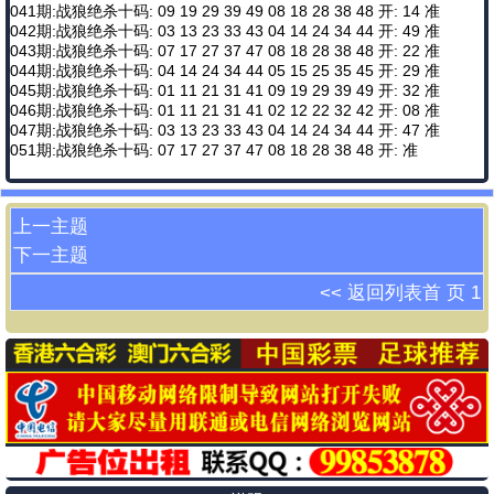
041期:战狼绝杀十码: 09 19 29 39 49 08 18 28 38 48 开: 14 准
042期:战狼绝杀十码: 03 13 23 33 43 04 14 24 34 44 开: 49 准
043期:战狼绝杀十码: 07 17 27 37 47 08 18 28 38 48 开: 22 准
044期:战狼绝杀十码: 04 14 24 34 44 05 15 25 35 45 开: 29 准
045期:战狼绝杀十码: 01 11 21 31 41 09 19 29 39 49 开: 32 准
046期:战狼绝杀十码: 01 11 21 31 41 02 12 22 32 42 开: 08 准
047期:战狼绝杀十码: 03 13 23 33 43 04 14 24 34 44 开: 47 准
051期:战狼绝杀十码: 07 17 27 37 47 08 18 28 38 48 开: 准
上一主题
下一主题
<< 返回列表
首 页
1