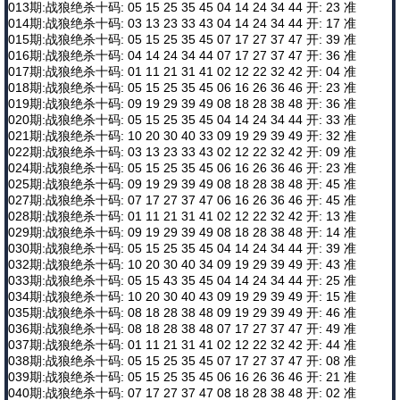
013期:战狼绝杀十码: 05 15 25 35 45 04 14 24 34 44 开: 23 准
014期:战狼绝杀十码: 03 13 23 33 43 04 14 24 34 44 开: 17 准
015期:战狼绝杀十码: 05 15 25 35 45 07 17 27 37 47 开: 39 准
016期:战狼绝杀十码: 04 14 24 34 44 07 17 27 37 47 开: 36 准
017期:战狼绝杀十码: 01 11 21 31 41 02 12 22 32 42 开: 04 准
018期:战狼绝杀十码: 05 15 25 35 45 06 16 26 36 46 开: 23 准
019期:战狼绝杀十码: 09 19 29 39 49 08 18 28 38 48 开: 36 准
020期:战狼绝杀十码: 05 15 25 35 45 04 14 24 34 44 开: 33 准
021期:战狼绝杀十码: 10 20 30 40 33 09 19 29 39 49 开: 32 准
022期:战狼绝杀十码: 03 13 23 33 43 02 12 22 32 42 开: 09 准
024期:战狼绝杀十码: 05 15 25 35 45 06 16 26 36 46 开: 23 准
025期:战狼绝杀十码: 09 19 29 39 49 08 18 28 38 48 开: 45 准
027期:战狼绝杀十码: 07 17 27 37 47 06 16 26 36 46 开: 45 准
028期:战狼绝杀十码: 01 11 21 31 41 02 12 22 32 42 开: 13 准
029期:战狼绝杀十码: 09 19 29 39 49 08 18 28 38 48 开: 14 准
030期:战狼绝杀十码: 05 15 25 35 45 04 14 24 34 44 开: 39 准
032期:战狼绝杀十码: 10 20 30 40 34 09 19 29 39 49 开: 43 准
033期:战狼绝杀十码: 05 15 43 35 45 04 14 24 34 44 开: 25 准
034期:战狼绝杀十码: 10 20 30 40 43 09 19 29 39 49 开: 15 准
035期:战狼绝杀十码: 08 18 28 38 48 09 19 29 39 49 开: 46 准
036期:战狼绝杀十码: 08 18 28 38 48 07 17 27 37 47 开: 49 准
037期:战狼绝杀十码: 01 11 21 31 41 02 12 22 32 42 开: 44 准
038期:战狼绝杀十码: 05 15 25 35 45 07 17 27 37 47 开: 08 准
039期:战狼绝杀十码: 05 15 25 35 45 06 16 26 36 46 开: 21 准
040期:战狼绝杀十码: 07 17 27 37 47 08 18 28 38 48 开: 02 准