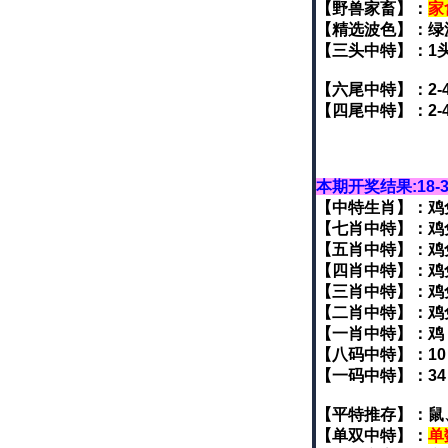
【野兽家畜】：
家
【精选波色】：绿
【三头中特】：1头
【六尾中特】：2-4
【四尾中特】：2-4-
本期开奖结果:18-30
【中特生肖】：鸡
【七肖中特】：鸡
【五肖中特】：鸡
【四肖中特】：鸡
【三肖中特】：鸡
【二肖中特】：鸡
【一肖中特】：鸡
【八码中特】：10 22 
【一码中特】：34
【平特推存】：鼠
【单双中特】：
单