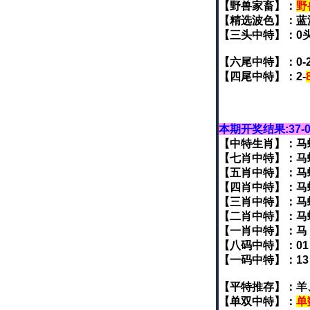
【野兽家畜】：
野
【精选波色】：蓝
【三头中特】：0
【六尾中特】：0-2
【四尾中特】：2-
本期开奖结果:37-07
【中特生肖】：马
【七肖中特】：马
【五肖中特】：马
【四肖中特】：马
【三肖中特】：马
【二肖中特】：马
【一肖中特】：马
【八码中特】：01 13 
【一码中特】：13
【平特推存】：羊
【单双中特】：
单