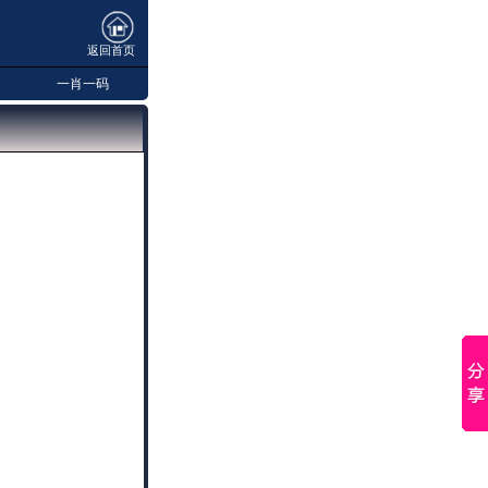
返回首页
一肖一码