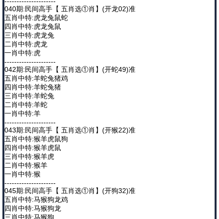
---------------------
040期:民间高手【 五肖选①肖】(开龙02)准
五肖中特:虎龙兔鼠蛇
四肖中特:虎龙兔鼠
三肖中特:虎龙兔
二肖中特:虎龙
一肖中特:虎
---------------------
042期:民间高手【 五肖选①肖】(开蛇49)准
五肖中特:羊蛇兔猪鸡
四肖中特:羊蛇兔猪
三肖中特:羊蛇兔
二肖中特:羊蛇
一肖中特:羊
---------------------
043期:民间高手【 五肖选①肖】(开猴22)准
五肖中特:猴羊虎鼠狗
四肖中特:猴羊虎鼠
三肖中特:猴羊虎
二肖中特:猴羊
一肖中特:猴
---------------------
045期:民间高手【 五肖选①肖】(开狗32)准
五肖中特:马猴狗龙鸡
四肖中特:马猴狗龙
三肖中特:马猴狗