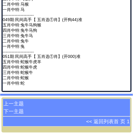
二肖中特:马猴
一肖中特:马
---------------------
049期:民间高手【 五肖选①肖】(开狗44)准
五肖中特:兔牛马狗猴
四肖中特:兔牛马狗
三肖中特:兔牛马
二肖中特:兔牛
一肖中特:兔
---------------------
051期:民间高手【 五肖选①肖】(开000)准
五肖中特:蛇猴牛虎羊
四肖中特:蛇猴牛虎
三肖中特:蛇猴牛
二肖中特:蛇猴
一肖中特:蛇
上一主题
下一主题
<< 返回列表
首 页
1