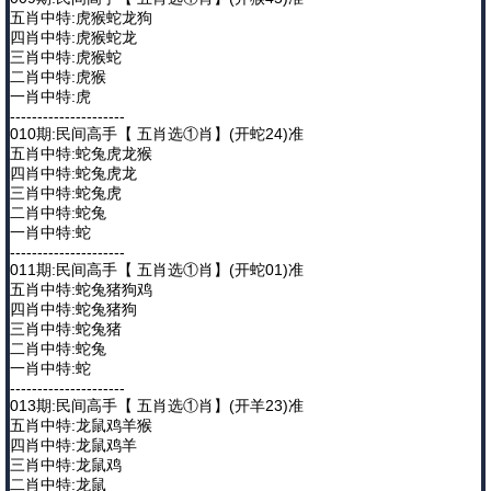
五肖中特:虎猴蛇龙狗
四肖中特:虎猴蛇龙
三肖中特:虎猴蛇
二肖中特:虎猴
一肖中特:虎
---------------------
010期:民间高手【 五肖选①肖】(开蛇24)准
五肖中特:蛇兔虎龙猴
四肖中特:蛇兔虎龙
三肖中特:蛇兔虎
二肖中特:蛇兔
一肖中特:蛇
---------------------
011期:民间高手【 五肖选①肖】(开蛇01)准
五肖中特:蛇兔猪狗鸡
四肖中特:蛇兔猪狗
三肖中特:蛇兔猪
二肖中特:蛇兔
一肖中特:蛇
---------------------
013期:民间高手【 五肖选①肖】(开羊23)准
五肖中特:龙鼠鸡羊猴
四肖中特:龙鼠鸡羊
三肖中特:龙鼠鸡
二肖中特:龙鼠