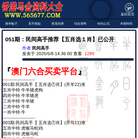
返回首页
精华帖子
高手精贴
香港挂牌
综合资料
特码公式
本期特码
051期：民间高手推荐【五肖选１肖】已公开
作者
:
民间高手
发表于:2025/5/8 14:36:00 查看:
1289
『
澳门六合买卖平台
』
---------------------
001期:民间高手【 五肖选①肖】(开羊22)准
五肖中特:牛羊猪虎狗
四肖中特:牛羊猪虎
三肖中特:牛羊猪
二肖中特:牛羊
一肖中特:牛
---------------------
003期:民间高手【 五肖选①肖】(开马11)准
五肖中特:虎猴马蛇鸡
四肖中特:虎猴马蛇