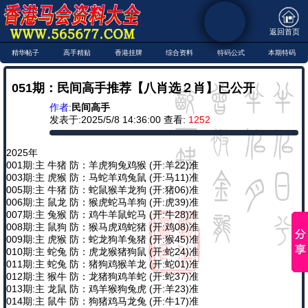
返回首页
精华帖子
高手精贴
香港挂牌
综合资料
特码公式
本期特码
051期：民间高手推荐【八肖选２肖】已公开
作者
:
民间高手
发表于:2025/5/8 14:36:00 查看:
1252
2025年
001期:主 牛猪 防：羊虎狗兔鸡猴 (开:羊22)准
003期:主 虎猴 防：马蛇羊鸡兔鼠 (开:马11)准
005期:主 牛猪 防：蛇鼠猴羊龙狗 (开:猪06)准
006期:主 鼠龙 防：猴虎蛇马羊狗 (开:虎39)准
007期:主 兔猴 防：鸡牛羊鼠蛇马 (开:牛28)准
008期:主 鼠狗 防：猴马虎鸡蛇猪 (开:鸡08)准
009期:主 虎猴 防：蛇龙狗羊兔猪 (开:猴45)准
010期:主 蛇兔 防：虎龙猴猪狗鼠 (开:蛇24)准
011期:主 蛇兔 防：猪狗鸡猴羊龙 (开:蛇01)准
012期:主 猴牛 防：龙猪狗鸡羊蛇 (开:蛇37)准
013期:主 龙鼠 防：鸡羊猴狗兔虎 (开:羊23)准
014期:主 鼠牛 防：狗猪鸡马龙兔 (开:牛17)准