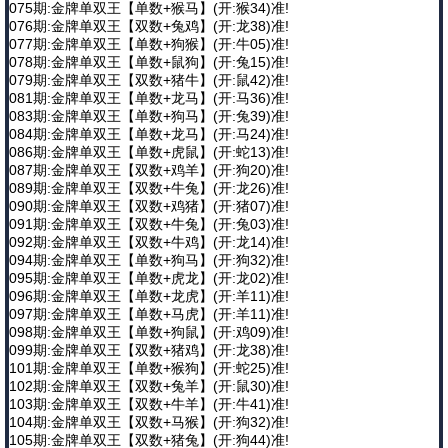
075期:金牌单双王【单数+猴马】(开:猴34)准!
076期:金牌单双王【双数+兔鸡】(开:龙38)准!
077期:金牌单双王【单数+狗猴】(开:牛05)准!
078期:金牌单双王【单数+鼠狗】(开:兔15)准!
079期:金牌单双王【双数+猪牛】(开:鼠42)准!
081期:金牌单双王【单数+龙马】(开:马36)准!
083期:金牌单双王【单数+狗马】(开:兔39)准!
084期:金牌单双王【单数+龙马】(开:马24)准!
086期:金牌单双王【单数+虎鼠】(开:蛇13)准!
087期:金牌单双王【双数+鸡羊】(开:狗20)准!
089期:金牌单双王【双数+牛兔】(开:龙26)准!
090期:金牌单双王【双数+鸡猪】(开:猪07)准!
091期:金牌单双王【双数+牛兔】(开:兔03)准!
092期:金牌单双王【双数+牛鸡】(开:龙14)准!
094期:金牌单双王【单数+狗马】(开:狗32)准!
095期:金牌单双王【单数+虎龙】(开:龙02)准!
096期:金牌单双王【单数+龙虎】(开:羊11)准!
097期:金牌单双王【单数+马虎】(开:羊11)准!
098期:金牌单双王【单数+狗鼠】(开:鸡09)准!
099期:金牌单双王【双数+猪鸡】(开:龙38)准!
101期:金牌单双王【单数+猴狗】(开:蛇25)准!
102期:金牌单双王【双数+兔羊】(开:鼠30)准!
103期:金牌单双王【双数+牛羊】(开:牛41)准!
104期:金牌单双王【双数+马猴】(开:狗32)准!
105期:金牌单双王【双数+猪兔】(开:狗44)准!