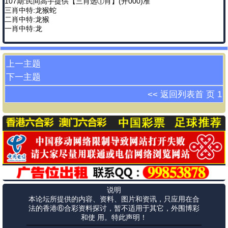
107期:民间高手提供【三肖选①肖】(开000)准
三肖中特:龙猴蛇
二肖中特:龙猴
一肖中特:龙
上一主题
下一主题
<< 返回列表
首 页
1
说明
本论坛所提供的内容、资料、图片和资讯，只应用在合
法的香港⑥合彩资料探讨，暂不适用于其它，外围博彩
和使 用。特此声明！