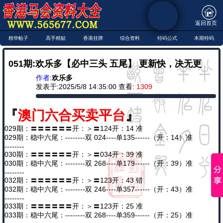
返回首页
精华帖子
高手精贴
香港挂牌
综合资料
特码公式
本期特码
051期:欢乐多【必中三头 五尾】 更新快，决无更
作者
:
欢乐多
改！
发表于:2025/5/8 14:35:00 查看:
1309
『
澳门六合买卖平台
』
029期：〓〓〓〓〓〓开：＞〓124开：14 准
029期：稳中六尾：--------双 024----单135------（开：14）准
--------
030期：〓〓〓〓〓〓开：＞〓034开：39 准
030期：稳中六尾：--------双 268----单179------（开：39）准
--------
032期：〓〓〓〓〓〓开：＞〓123开：43 错
032期：稳中六尾：--------双 246----单357------（开：43）准
--------
033期：〓〓〓〓〓〓开：＞〓123开：25 准
033期：稳中六尾：--------双 268----单359------（开：25）准